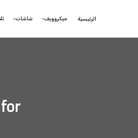
ميكروويف
شاشات
ثل
الرئيسية
hive for