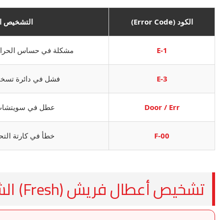
الكود (Error Code)
التشخيص ا
E-1
مشكلة في حساس الحرارة (sor Error
E-3
فشل في دائرة تسخي
Door / Err
عطل في سويتشات 
F-00
خطأ في كارتة التح
تشخيص أعطال فريش (Fresh) الشائعة