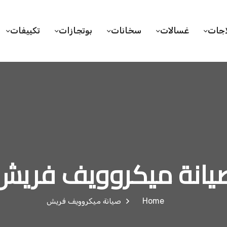
اجات
غسالات
سخانات
بوتجازات
تكييفات
يانة ميكروويف فريش
Home
صيانة ميكروويف فريش