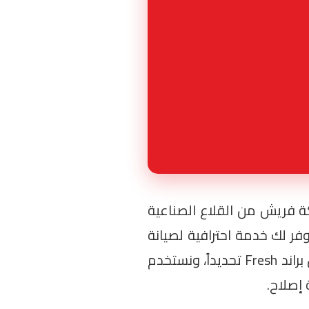
كة فريش من القلاع الصناعية
وفر لك خدمة احترافية لصيانة
كافة موديلات فريش (سواء الديجيتال أو المانيوال) في منزلك فوراً. نعتمد على فريق فني مدرب على أعطال براند Fresh تحديداً، ونستخدم
إصلاح.