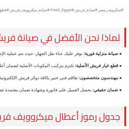
#ميكرويف_مصر #صيانة_فريش #Fresh_Egypt #صيانة_ميكروويف_فريش #قطع_غيار_فريش #تصليح_ميكروويف #المركز_الرئيسي #صيانة_منزلية #ميكروويف_Fresh
لماذا نحن الأفضل في صيانة فريش (resh
● صيانة منزلية فورية:
نوفر عليك عناء نقل الجهاز، حيث تتم عملية الإ
● قطع غيار فريش الأصلية:
نلتزم بتركيب المكونات الأصلية لضمان أعلى
● مهندسون متخصصون:
طاقم فني خبير بكافة دوائر فريش الإلكترونية
● ضمان حقيقي:
يحصل العميل على فاتورة وشهادة ضمان معتمدة تضمن
جدول رموز أعطال ميكروويف فريش (h Error Codes