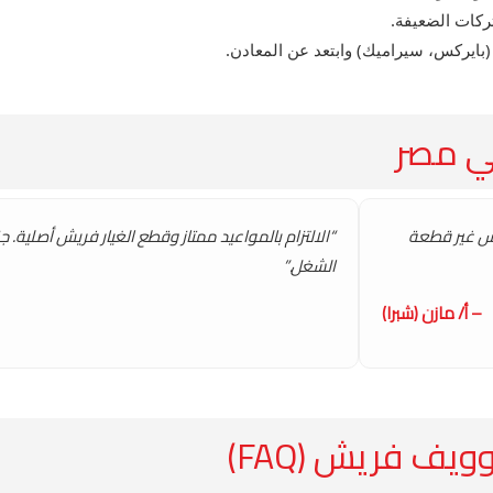
كات الضعيفة.
بايركس، سيراميك) وابتعد عن المعادن.
في مصر
دس غير قطعة
“الالتزام بالمواعيد ممتاز وقطع الغيار فريش أصلية. جزا
الشغل.”
– أ/ مازن (شبرا)
يف فريش (FAQ)