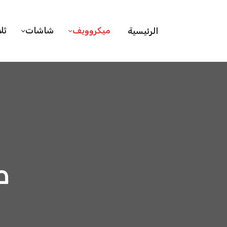
ميكروويف
شاشات
ثل
الرئيسية
ص