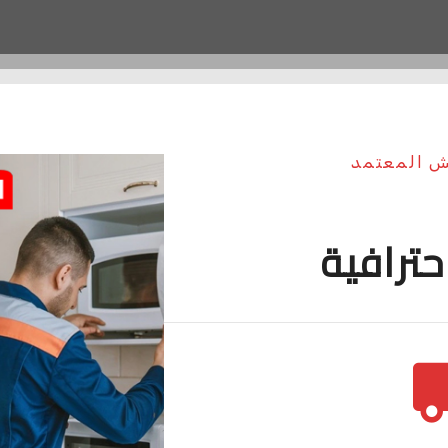
يش المعتمد
حترافية