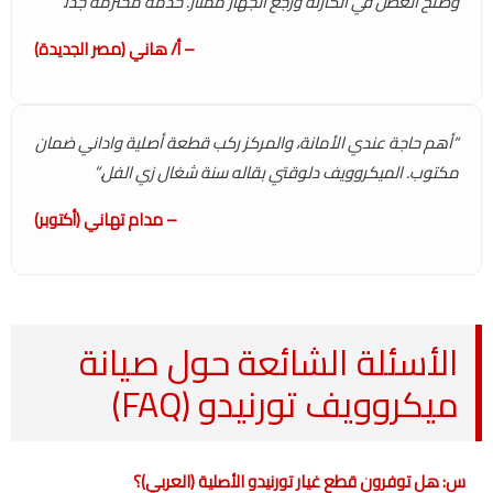
وصلح العطل في الكارتة ورجع الجهاز ممتاز. خدمة محترمة جداً.”
– أ/ هاني (مصر الجديدة)
“أهم حاجة عندي الأمانة، والمركز ركب قطعة أصلية واداني ضمان
مكتوب. الميكروويف دلوقتي بقاله سنة شغال زي الفل.”
– مدام تهاني (أكتوبر)
الأسئلة الشائعة حول صيانة
ميكروويف تورنيدو (FAQ)
س: هل توفرون قطع غيار تورنيدو الأصلية (العربي)؟