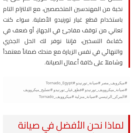
نخبة من المهندسين المتخصصين، مع الالتزام التام
باستخدام قطع غيار تورنيدو الأصلية. سواء كنت
تعاني من توقف مفاجئ في الجهاز، أو ضعف في
كفاءة التسخين، فإننا نوفر لك الحل الجذري
والنهائي في نفس الزيارة مع منحك ضماناً معتمداً
وشاملاً على كافة أعمال الصيانة.
#ميكرويف_مصر #صيانة_تورنيدو #Tornado_Egypt
#صيانة_ميكروويف_تورنيدو #قطع_غيار_تورنيدو #تصليح_ميكروويف
#المركز_الرئيسي #صيانة_منزلية #ميكروويف_Tornado
لماذا نحن الأفضل في صيانة