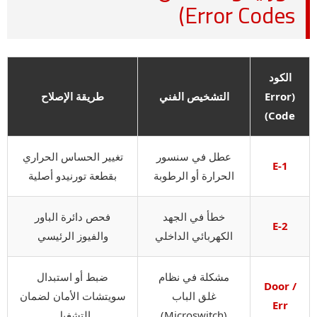
Error Codes)
الكود
(Error
التشخيص الفني
طريقة الإصلاح
Code)
عطل في سنسور
تغيير الحساس الحراري
E-1
الحرارة أو الرطوبة
بقطعة تورنيدو أصلية
خطأ في الجهد
فحص دائرة الباور
E-2
الكهربائي الداخلي
والفيوز الرئيسي
مشكلة في نظام
ضبط أو استبدال
Door /
غلق الباب
سويتشات الأمان لضمان
Err
(Microswitch)
التشغيل