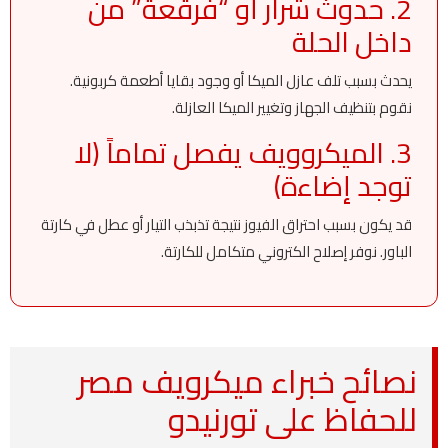
2. حدوث شرار أو “فرقعة” من
داخل الحلة
يحدث بسبب تلف عازل الميكا أو وجود بقايا أطعمة كربونية.
نقوم بتنظيف الجهاز وتغيير الميكا العازلة.
3. الميكروويف يفصل تماماً (لا
توجد إضاءة)
قد يكون بسبب احتراق الفيوز نتيجة تذبذب التيار أو عطل في كارتة
الباور. نوفر إصلاح الكتروني متكامل للكارتة.
نصائح خبراء ميكرويف مصر
للحفاظ على تورنيدو