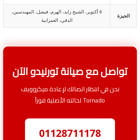
6 أكتوبر، الشيخ زايد، الهرم، فيصل، المهندسين،
الجيزة
الدقي، العمرانية
تواصل مع صيانة تورنيدو الآن
نحن في انتظار اتصالك لإعادة ميكروويف
Tornado لحالته الأصلية فوراً
01128711178