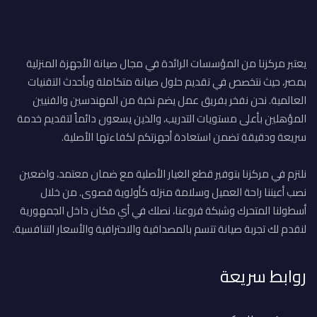
يعتبر مركزنا من المؤسسات الرائدة في مجال صيانة الأجهزة المنزلية
بمصر، حيث نتخصص في تقديم حلول صيانة متكاملة وبأحدث التقنيات
العالمية. نحن نفخر بفريق عمل يضم نخبة من المهندسين والفنيين
المؤهلين بأعلى مستويات التدريب، والذين يسعون دائماً لتقديم خدمة
سريعة ودقيقة تضمن استعادة أجهزتكم لكفاءتها الأصلية.
نلتزم في مركزنا بتوفير قطع الغيار الأصلية مع ضمان معتمد، واضعين
نصب أعيننا راحة العميل وسلامة منزله كأولوية قصوى. من خلال
أسطولنا المتحرك وشبكة فروعنا، نصلك في أي مكان داخل الجمهورية
لنقدم لك تجربة صيانة تتسم بالمصداقية والاحترافية والأسعار التنافسية.
روابط سريعة