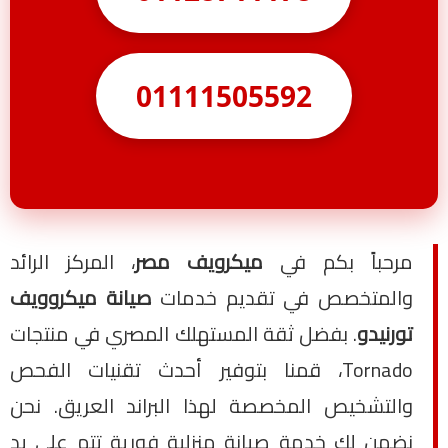
01111505592
مرحباً بكم في
ميكرويف مصر
، المركز الرائد
والمتخصص في تقديم خدمات
صيانة ميكروويف
تورنيدو
. بفضل ثقة المستهلك المصري في منتجات
Tornado، قمنا بتوفير أحدث تقنيات الفحص
والتشخيص المخصصة لهذا البراند العريق. نحن
نضمن لك خدمة صيانة منزلية فورية تتم على يد