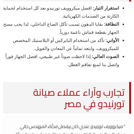
استقرار التيار:
افصل ميكروويف تورنيدو بعد كل استخدام لحماية
الكارتة من الصدمات الكهربائية.
النظافة:
بقايا الدهون تسبب تآكل الصاج الداخلي، لذا يجب مسح
الجهاز بقطعة قماش ناعمة دورياً.
الأواني:
تأكد من استخدام البايركس أو البلاستيك المخصص
للميكروويف، وابتعد تماماً عن المعادن والفويل.
الصوت العالي:
إذا لاحظت صوتاً غير طبيعي، افصل الجهاز فوراً
واتصل بنا لمنع تفاقم العطل.
تجارب وآراء عملاء صيانة
تورنيدو في مصر
“ميكروويف تورنيدو عندي كان بيفصل فجأة، المهندس جالي