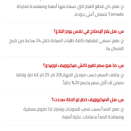
ج: نعم، كل قطع الغيار التي نستخدمها أصلية ومعتمدة لماركة
Tornado لضمان أعلى جودة.
س: هل يتم الإصلاح في نفس يوم البلاغ؟
ج: نعم، نسعى لتغطية كافة طلبات الصيانة خلال 24 ساعة من تاريخ
الاتصال بنا.
س: ما هو سعر تغيير تاتش ميكروويف تورنيدو؟
ج: يختلف السعر حسب موديل الجهاز (20 لتر، 25 لتر، 43 لتر)، ولكننا
نضمن لك أقل سعر بخصم 20% حالياً.
س: هل الميكروويف خطر لو الحلة صددت؟
ج: نعم، الصدأ يسبب تسرب للموجات وشرار؛ لذا نقوم بصنفرة
ومعالجة الصدأ بدهانات عازلة أصلية.