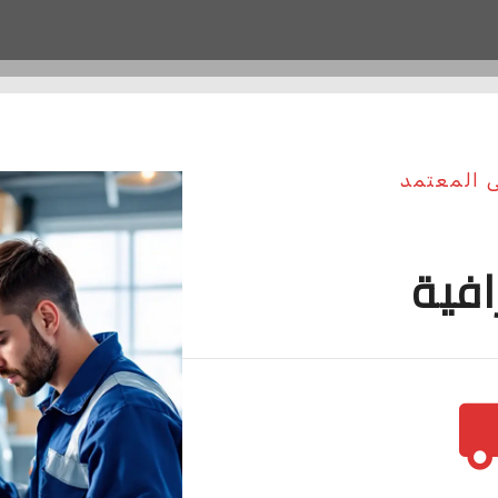
ى المعتمد
افية