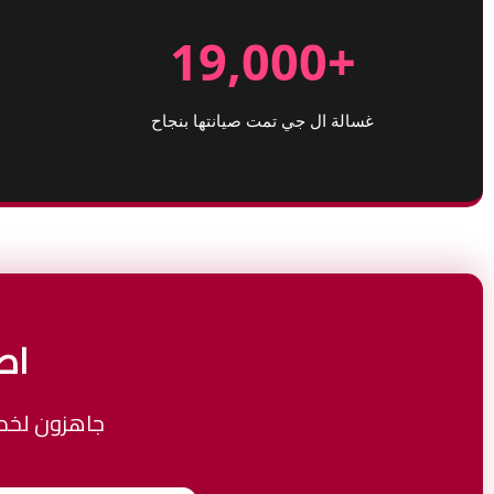
+19,000
غسالة ال جي تمت صيانتها بنجاح
اط
جاهزون لخدم