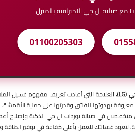
 بالمنزل
01100205303
0155
(LG)
اعي “AI DD”. غسالات ال جي معروفة بهدوئها الفائق وقدرتها على حماية ال
ا مهندسين متخصصين في صيانة بوردات ال جي الذكية وإصلاح أ