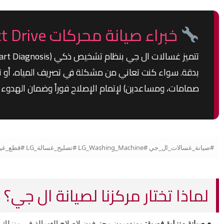
خبراء صيانة محركات Direct Drive وتقنيات البخار
تتميز غسالات ال جي بنظام تشخيص ذكي (Smart Diagnosis)، ولذلك نوفر
بدقة. سواء كنت تعاني من مشكلة في تصريف المياه، أو توقف
صمامات، ومساعدين) لإتمام الإصلاح فوراً وضمان الهدوء الت
#صيانة_غسالات_ال_جي #LG_Washing_Machine #تصليح_غسالة_LG #قطع_غيار_ال_جي_الأصلية #موتور_ال_جي_دايركت_درايف #صيانة_ال_جي_فوق_اتوماتيك #مركز_صيانة_LG_مصر
لماذا تختار مركزنا لصيانة ال جي؟
● صيانة منزلية فورية:
مهندسون محترفون لإصلاح الغسالة في منزلك د