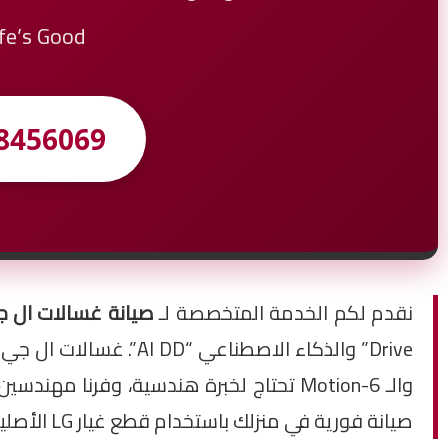
Life’s Good مع صيانة ال جي الاحترافية
8456069
نقدم لكم الخدمة المتخصصة لـ
صيانة غسالات ال جي 
Drive” والذكاء الاصطن
والـ 6-Motion تحتاج لخبرة هندسية، وفرن
صيانة فورية في منزلك باستخدام قطع غيار LG الأصلية، لتعود غسالتك للعمل بأعلى كفاءة في توفير الطاقة والماء.