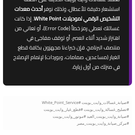
استشعار دقيقة للأعطال، ولذلك نوفر
أحدث معدات
التشخيص الرقمي لموديلات White Point
. إذا كانت
غسالتك تعطي رمز خطأ (Error Code)، أو تعاني من
اهتزاز شديد أثناء العصر، أو توقف مفاجئ في
منتصف البرنامج، فإن خبراءنا مجهزون بكافة قطع
الغيار (مساعدين، صمامات، وبوردات) لإتمام الإصلاح
في منزلك من أول زيارة.
#صيانة_غسالات_وايت_بوينت #White_Point_Service
#تصليح_غسالة_وايت_بوينت #قطع_غيار_وايت_بوينت
#صيانة_وايت_بوينت_العبد #موتور_وايت_بوينت
#مركز_صيانة_وايت_بوينت_مصر