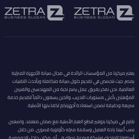
يعتبر مركزنا من المؤسسات الرائدة في مجال صيانة الأجهزة المنزلية
بمصر، حيث نتخصص في تقديم حلول صيانة متكاملة وبأحدث التقنيات
العالمية. نحن نفخر بفريق عمل يضم نخبة من المهندسين والفنيين
المؤهلين بأعلى مستويات التدريب، والذين يسعون دائماً لتقديم خدمة
سريعة ودقيقة تضمن استعادة أجهزتكم لكفاءتها الأصلية.
نلتزم في مركزنا بتوفير قطع الغيار الأصلية مع ضمان معتمد، واضعين
نصب أعيننا راحة العميل وسلامة منزله كأولوية قصوى. من خلال
أسطولنا المتحرك وشبكة فروعنا، نصلك في أي مكان داخل الجمهورية