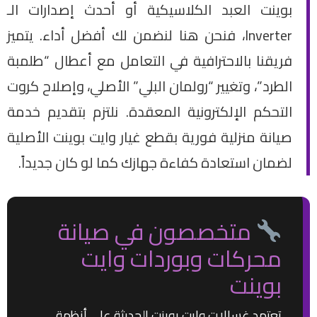
بوينت العبد الكلاسيكية أو أحدث إصدارات الـ
Inverter، فنحن هنا لنضمن لك أفضل أداء. يتميز
فريقنا بالاحترافية في التعامل مع أعطال “طلمبة
الطرد”، وتغيير “رولمان البلي” الأصلي، وإصلاح كروت
التحكم الإلكترونية المعقدة. نلتزم بتقديم خدمة
صيانة منزلية فورية بقطع غيار وايت بوينت الأصلية
لضمان استعادة كفاءة جهازك كما لو كان جديداً.
متخصصون في صيانة
محركات وبوردات وايت
بوينت
تعتمد غسالات وايت بوينت الحديثة على أنظمة