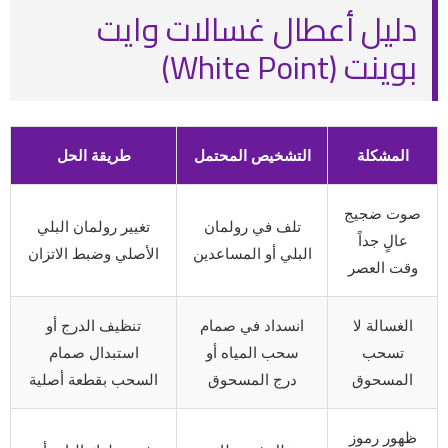
دليل أعطال غسالات وايت
بوينت (White Point)
المشكلة
التشخيص المحتمل
طريقة الحل
صوت ضجيج
تلف في رولمان
تغيير رولمان البلي
عالٍ جداً
البلي أو المساعدين
الأصلي وضبط الاتزان
وقت العصر
الغسالة لا
انسداد في صمام
تنظيف الدرج أو
تسحب
سحب المياه أو
استبدال صمام
المسحوق
درج المسحوق
السحب بقطعة أصلية
ظهور رموز