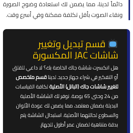
دائماً لدينا، مما يضمن لك استعادة وضوح الصورة
ونقاء الصوت بأقل تكلفة ممكنة وفي أسرع وقت.
قسم تبديل وتغيير
شاشات JAC المكسورة
هل انكسرت شاشة جاك الخاصة بك؟ لا داعي للقلق
أو التفكير في شراء جهاز جديد. لدينا
قسم متخصص
لتغيير شاشات جاك (البانل) الأصلية
لكافة القياسات
من 24 وحتى 65 بوصة. نوفر لك الشاشة الأصلية
البديلة بضمان معتمد، مما يضمن لك عودة الألوان
والسطوع لحالتهما الأصلية. استبدال الشاشة يتم
بدقة متناهية لضمان عمر أطول للجهاز.