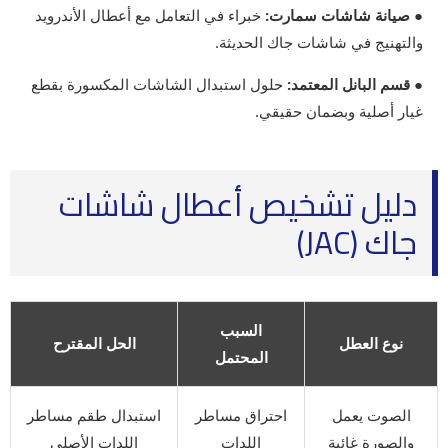
● صيانة شاشات سمارت:
خبراء في التعامل مع أعطال الأندرويد
والتهنيج في شاشات جاك الحديثة.
● قسم البانل المعتمد:
حلول استبدال الشاشات المكسورة بقطع
غيار أصلية وبضمان حقيقي.
دليل تشخيص أعطال شاشات
جاك (JAC)
السبب
نوع العطل
الحل المقترح
المحتمل
الصوت يعمل
احتراق مساطر
استبدال طقم مساطر
والصورة غائبة
اللدات
اللدات الأصلي