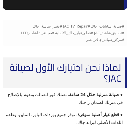
#صيانة_شاشات_جاك #JAC_TV_Repair #تغيير_شاشة_جاك
#تصليح_شاشة_JAC #قطع_غيار_جاك_الأصلية #صيانة_شاشات_LED
#مركز_صيانة_جاك_مصر
لماذا نحن اختيارك الأول لصيانة
JAC؟
● صيانة منزلية خلال 24 ساعة:
نصلك فور اتصالك ونقوم بالإصلاح
في منزلك لضمان راحتك.
● قطع غيار أصلية متوفرة:
نوفر جميع بوردات الباور، الماين، وطقم
اللدات الأصلي لبراند جاك.