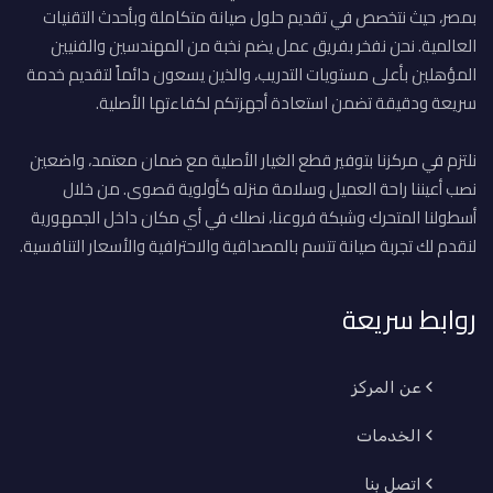
بمصر، حيث نتخصص في تقديم حلول صيانة متكاملة وبأحدث التقنيات
العالمية. نحن نفخر بفريق عمل يضم نخبة من المهندسين والفنيين
المؤهلين بأعلى مستويات التدريب، والذين يسعون دائماً لتقديم خدمة
سريعة ودقيقة تضمن استعادة أجهزتكم لكفاءتها الأصلية.
نلتزم في مركزنا بتوفير قطع الغيار الأصلية مع ضمان معتمد، واضعين
نصب أعيننا راحة العميل وسلامة منزله كأولوية قصوى. من خلال
أسطولنا المتحرك وشبكة فروعنا، نصلك في أي مكان داخل الجمهورية
لنقدم لك تجربة صيانة تتسم بالمصداقية والاحترافية والأسعار التنافسية.
روابط سريعة
عن المركز
الخدمات
اتصل بنا