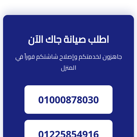
اطلب صيانة جاك الآن
جاهزون لخدمتكم وإصلاح شاشتكم فوراً في
المنزل
01000878030
01225854916