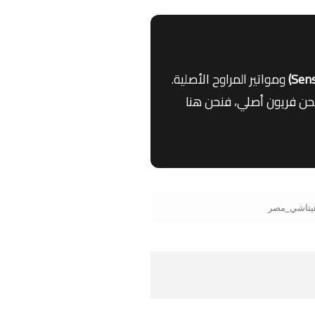
ومواتير المراوح الأصلية.
 السفلية أو مشاكل في شاشة اللمس (Touch Panel) أو تحتاج إلى شحن فريون أصلي، فنحن هنا