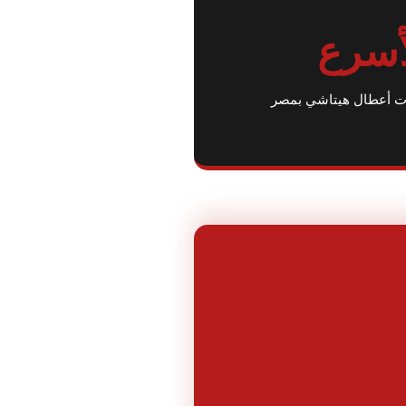
أسرع
غات أعطال هيتاشي بمصر