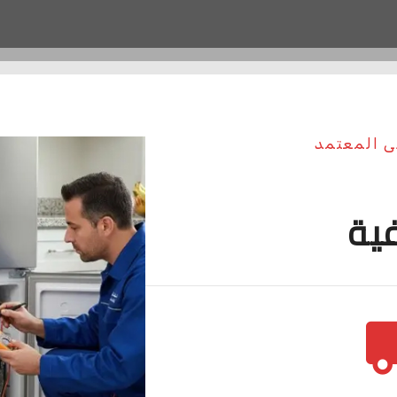
ى المعتمد
فية