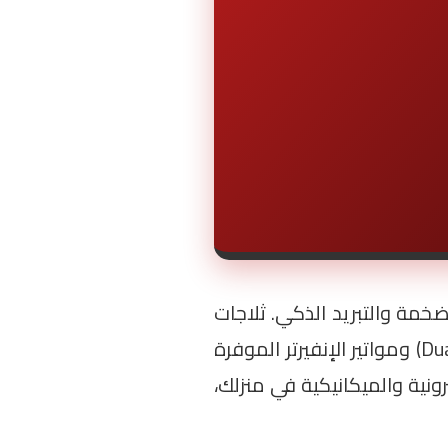
لضخمة والتبريد الذكي. ثلاجات
هيتاشي بموديلاتها الـ Big French و Side-by-Side تعتمد على نظام تبريد المروحة المزدوجة (Dual Fan Cooling) ومواتير الإنفيرتر الموفرة
ونية والميكانيكية في منزلك،