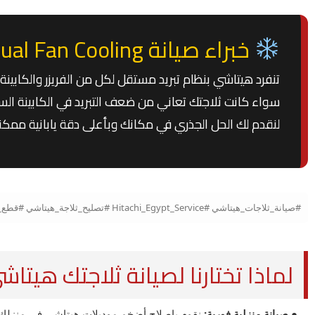
خبراء صيانة Dual Fan Cooling ومواتير Hitachi
تنفرد هيتاشي بنظام تبريد مستقل لكل من الفريزر والكابينة،
لنقدم لك الحل الجذري في مكانك وبأعلى دقة يابانية ممكنة
#صيانة_ثلاجات_هيتاشي #Hitachi_Egypt_Service #تصليح_ثلاجة_هيتاشي #قطع_غيار_هيتاشي_الأصلية #موتور_هيتاشي_إنفيرتر #شحن_فريون_أصلي #مركز_صيانة_هيتاشي_مصر
لماذا تختارنا لصيانة ثلاجتك هيتاش
● صيانة منزلية فورية:
نقوم بإصلاح أضخم موديلات هيتاشي في منزلك د