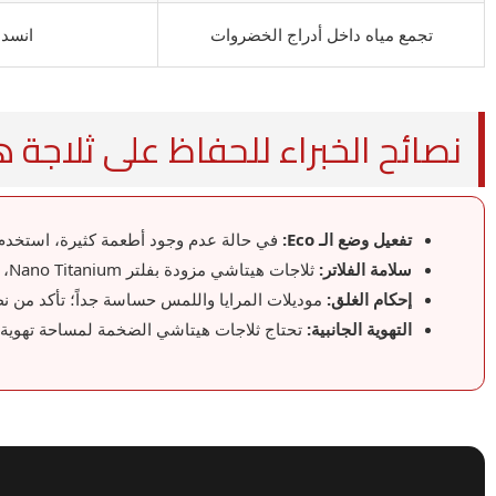
تجمع مياه داخل أدراج الخضروات
انسدا
نصائح الخبراء للحفاظ على ثلاجة 
تفعيل وضع الـ Eco:
في حالة عدم وجود أطعمة كثيرة، استخدم 
سلامة الفلاتر:
ثلاجات هيتاشي مزودة بفلتر Nano Titanium، احرص على نظافته لضمان هواء نقي ومنع الروائح.
إحكام الغلق:
موديلات المرايا واللمس حساسة جداً؛ تأكد من ن
التهوية الجانبية:
تحتاج ثلاجات هيتاشي الضخمة لمساحة تهوية من