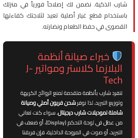
شارب الذكية. نضمن لك إصلاحاً فورياً في منزلك
باستخدام قطع غيار أصلية تعيد لثلاجتك كفاءتها
القصوى في حفظ الطعام ونضارته.
خبراء صيانة أنظمة
البلازما كلاستر ومواتير J-
Tech
تنفرد شارب بأنظمة متقدمة لمنع الروائح الكريهة
وتوزيع التبريد، لذا نوفر
شحن فريون أصلي وصيانة
شاملة لموديلات شارب ديجيتال
. سواء كنت تعاني
من عطل في لوحة التحكم (Display)، أو ضعف في
التبريد، أو صوت في المروحة الداخلية، فإن فريقنا