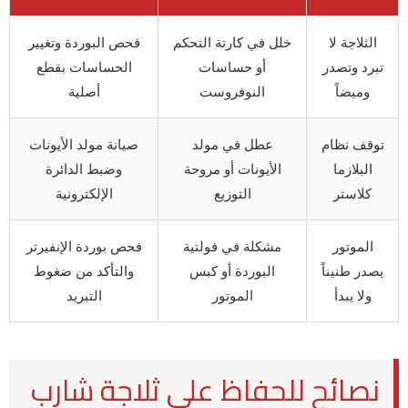
الثلاجة لا
خلل في كارتة التحكم
فحص البوردة وتغيير
تبرد وتصدر
أو حساسات
الحساسات بقطع
وميضاً
النوفروست
أصلية
توقف نظام
عطل في مولد
صيانة مولد الأيونات
البلازما
الأيونات أو مروحة
وضبط الدائرة
كلاستر
التوزيع
الإلكترونية
الموتور
مشكلة في فولتية
فحص بوردة الإنفيرتر
يصدر طنيناً
البوردة أو كبس
والتأكد من ضغوط
ولا يبدأ
الموتور
التبريد
نصائح للحفاظ على ثلاجة شارب