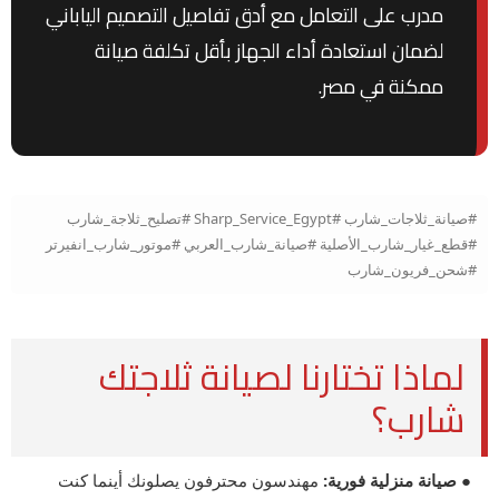
مدرب على التعامل مع أدق تفاصيل التصميم الياباني
لضمان استعادة أداء الجهاز بأقل تكلفة صيانة
ممكنة في مصر.
#صيانة_ثلاجات_شارب #Sharp_Service_Egypt #تصليح_ثلاجة_شارب
#قطع_غيار_شارب_الأصلية #صيانة_شارب_العربي #موتور_شارب_انفيرتر
#شحن_فريون_شارب
لماذا تختارنا لصيانة ثلاجتك
شارب؟
● صيانة منزلية فورية:
مهندسون محترفون يصلونك أينما كنت