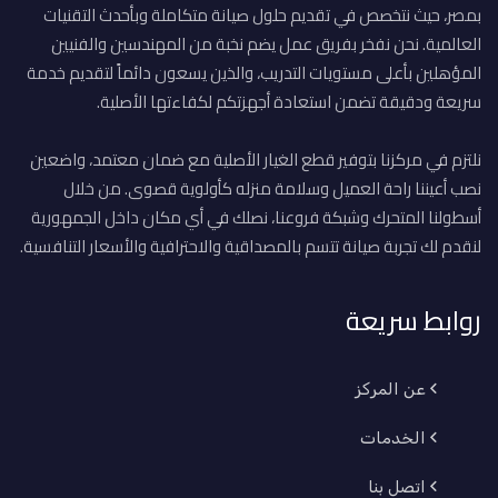
بمصر، حيث نتخصص في تقديم حلول صيانة متكاملة وبأحدث التقنيات
العالمية. نحن نفخر بفريق عمل يضم نخبة من المهندسين والفنيين
المؤهلين بأعلى مستويات التدريب، والذين يسعون دائماً لتقديم خدمة
سريعة ودقيقة تضمن استعادة أجهزتكم لكفاءتها الأصلية.
نلتزم في مركزنا بتوفير قطع الغيار الأصلية مع ضمان معتمد، واضعين
نصب أعيننا راحة العميل وسلامة منزله كأولوية قصوى. من خلال
أسطولنا المتحرك وشبكة فروعنا، نصلك في أي مكان داخل الجمهورية
لنقدم لك تجربة صيانة تتسم بالمصداقية والاحترافية والأسعار التنافسية.
روابط سريعة
عن المركز
الخدمات
اتصل بنا