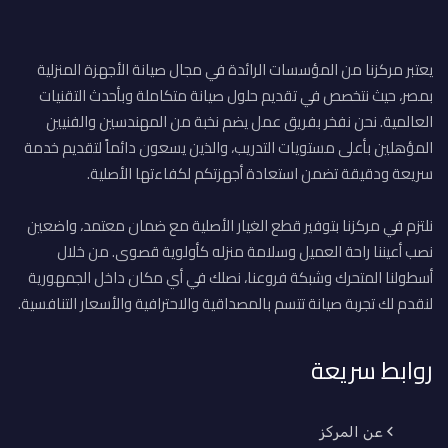
يعتبر مركزنا من المؤسسات الرائدة في مجال صيانة الأجهزة المنزلية
بمصر، حيث نتخصص في تقديم حلول صيانة متكاملة وبأحدث التقنيات
العالمية. نحن نفخر بفريق عمل يضم نخبة من المهندسين والفنيين
المؤهلين بأعلى مستويات التدريب، والذين يسعون دائماً لتقديم خدمة
سريعة ودقيقة تضمن استعادة أجهزتكم لكفاءتها الأصلية.
نلتزم في مركزنا بتوفير قطع الغيار الأصلية مع ضمان معتمد، واضعين
نصب أعيننا راحة العميل وسلامة منزله كأولوية قصوى. من خلال
أسطولنا المتحرك وشبكة فروعنا، نصلك في أي مكان داخل الجمهورية
لنقدم لك تجربة صيانة تتسم بالمصداقية والاحترافية والأسعار التنافسية.
روابط سريعة
عن المركز