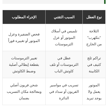
نوع العطل
السبب التقني
الإجراء المطلوب
الثلاجة
تلميس في أسلاك
فحص الضفيرة وعزل
“بتكهرب”
الموتور أو عزل
الموتور أو تغييره فوراً
من الخارج
الثرموستات
تراكم ثلج
عطل في
تغيير الثرموستات
كثيف في
الثرموستات أو تلف
بقطعة إيطالي أصلية
الكابينة
كاوتش الباب
وضبط الكاوتش
الموتور
تسريب في مواسير
شحن فريون أصلي
يعمل ولا
الفريون أو سداد في
ومعالجة مكان التسريب
يوجد تبريد
الدائرة
بضمان