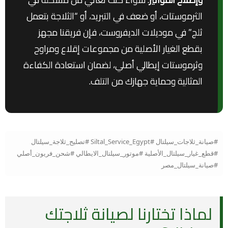
الثرموستات، أو ضعف في التبريد، أو “الثلاجة بتعمل
ثلج” في موديلات الديفروست، فإن فريقنا مجهز
بقطع الغيار الأصلية من مجموعات إقلاع ومراوح
وثرموستات إيطالي أصلي، لضمان استعادة الكفاءة
المثالية وحماية جهازك من التلف.
#صيانة_ثلاجات_سيلتال #Siltal_Service_Egypt #تصليح_ثلاجة_سيلتال
#قطع_غيار_سيلتال_الأصلية #موتور_سيلتال_الايطالي #شحن_فريون_أصلي
#صيانة_سيلتال_مصر
لماذا تختارنا لصيانة ثلاجتك