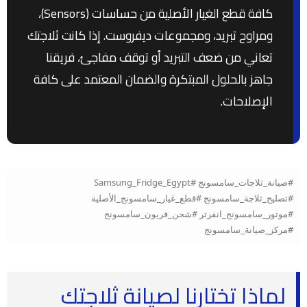
كافة قطع الغيار الأصلية من حساسات (Sensors)،
ومراوح تبريد، ومجموعات ديفروست. إذا كانت ثلاجتك
تعاني من ضعف التبريد أو توقف مفاجئ، فريقنا
جاهز بالحلول المبتكرة والضمان المعتمد على كافة
الإصلاحات.
#صيانة_ثلاجات_سامسونج #Samsung_Fridge_Egypt
#تصليح_ثلاجة_سامسونج #قطع_غيار_سامسونج_الأصلية
#موتور_سامسونج_انفرتر #شحن_فريون_سامسونج
#مركز_صيانة_سامسونج
لماذا تختارنا لصيانة ثلاجتك