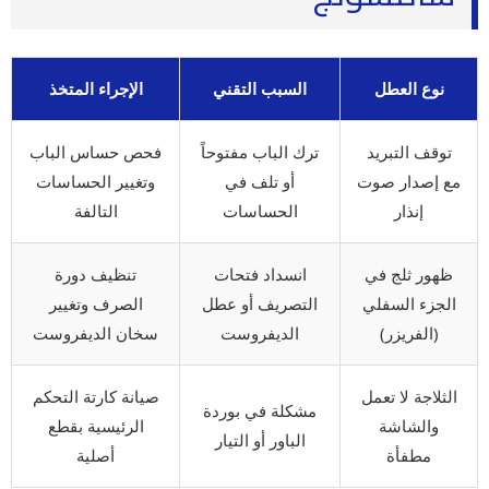
نوع العطل
السبب التقني
الإجراء المتخذ
توقف التبريد
ترك الباب مفتوحاً
فحص حساس الباب
مع إصدار صوت
أو تلف في
وتغيير الحساسات
إنذار
الحساسات
التالفة
ظهور ثلج في
انسداد فتحات
تنظيف دورة
الجزء السفلي
التصريف أو عطل
الصرف وتغيير
(الفريزر)
الديفروست
سخان الديفروست
الثلاجة لا تعمل
صيانة كارتة التحكم
مشكلة في بوردة
والشاشة
الرئيسية بقطع
الباور أو التيار
مطفأة
أصلية