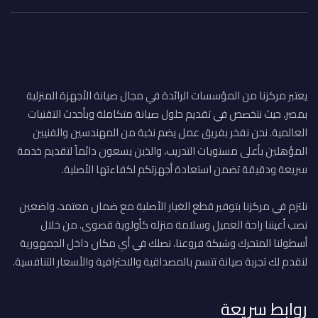
يعتبر مركزنا من المؤسسات الرائدة في مجال صيانة الأجهزة المنزلية
بمصر، حيث نتخصص في تقديم حلول صيانة متكاملة وبأحدث التقنيات
العالمية. نحن نفخر بفريق عمل يضم نخبة من المهندسين والفنيين
المؤهلين بأعلى مستويات التدريب، والذين يسعون دائماً لتقديم خدمة
سريعة ودقيقة تضمن استعادة أجهزتكم لكفاءتها الأصلية.
نلتزم في مركزنا بتوفير قطع الغيار الأصلية مع ضمان معتمد، واضعين
نصب أعيننا راحة العميل وسلامة منزله كأولوية قصوى. من خلال
أسطولنا المتحرك وشبكة فروعنا، نصلك في أي مكان داخل الجمهورية
لنقدم لك تجربة صيانة تتسم بالمصداقية والاحترافية والأسعار التنافسية.
روابط سريعة