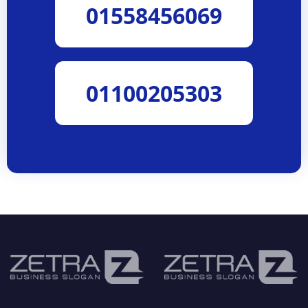
01558456069
01100205303