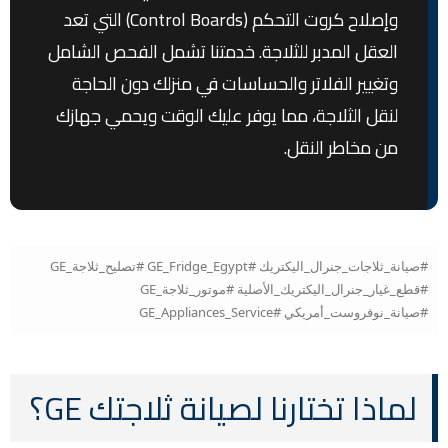
وإصلاح كروت التحكم (Control Boards) التي تعد
العقل المدبر للثلاجة. خدمتنا تشمل الفحص الشامل
وتغيير الفلاتر والحساسات في منزلك دون الحاجة
لنقل الثلاجة، مما يوفر عليك الوقت ويحمي جهازك
من مخاطر النقل.
#صيانة_ثلاجات_جنرال_اليكتريك #GE_Fridge_Egypt #تصليح_ثلاجة_GE
#قطع_غيار_جنرال_اليكتريك_الأصلية #موتور_ثلاجة_GE
#صيانة_نوفروست_أمريكي #GE_Appliances_Service
لماذا تختارنا لصيانة ثلاجتك GE؟