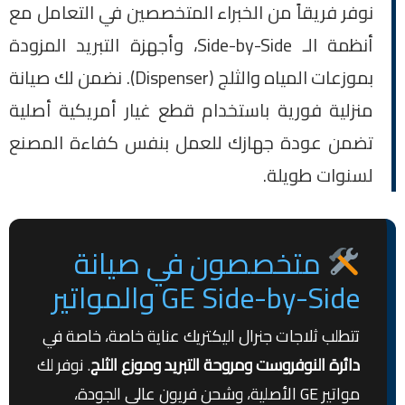
نوفر فريقاً من الخبراء المتخصصين في التعامل مع
أنظمة الـ Side-by-Side، وأجهزة التبريد المزودة
بموزعات المياه والثلج (Dispenser). نضمن لك صيانة
منزلية فورية باستخدام قطع غيار أمريكية أصلية
تضمن عودة جهازك للعمل بنفس كفاءة المصنع
لسنوات طويلة.
متخصصون في صيانة
GE Side-by-Side والمواتير
تتطلب ثلاجات جنرال اليكتريك عناية خاصة، خاصة في
دائرة النوفروست ومروحة التبريد وموزع الثلج
. نوفر لك
مواتير GE الأصلية، وشحن فريون عالي الجودة،