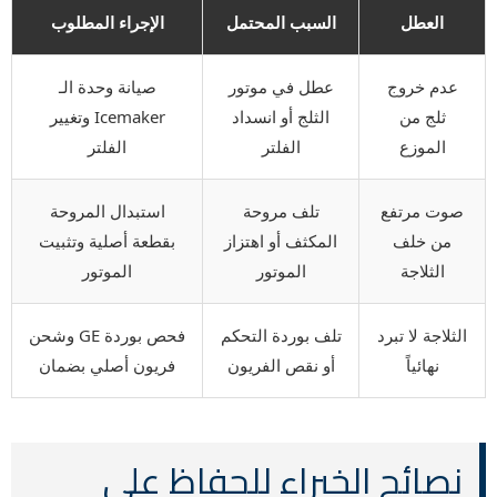
العطل
السبب المحتمل
الإجراء المطلوب
عدم خروج
عطل في موتور
صيانة وحدة الـ
ثلج من
الثلج أو انسداد
Icemaker وتغيير
الموزع
الفلتر
الفلتر
صوت مرتفع
تلف مروحة
استبدال المروحة
من خلف
المكثف أو اهتزاز
بقطعة أصلية وتثبيت
الثلاجة
الموتور
الموتور
الثلاجة لا تبرد
تلف بوردة التحكم
فحص بوردة GE وشحن
نهائياً
أو نقص الفريون
فريون أصلي بضمان
نصائح الخبراء للحفاظ على