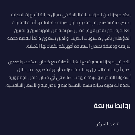
يعتبر مركزنا من المؤسسات الرائدة في مجال صيانة الأجهزة المنزلية
بمصر، حيث نتخصص في تقديم حلول صيانة متكاملة وبأحدث التقنيات
العالمية. نحن نفخر بفريق عمل يضم نخبة من المهندسين والفنيين
المؤهلين بأعلى مستويات التدريب، والذين يسعون دائماً لتقديم خدمة
سريعة ودقيقة تضمن استعادة أجهزتكم لكفاءتها الأصلية.
نلتزم في مركزنا بتوفير قطع الغيار الأصلية مع ضمان معتمد، واضعين
نصب أعيننا راحة العميل وسلامة منزله كأولوية قصوى. من خلال
أسطولنا المتحرك وشبكة فروعنا، نصلك في أي مكان داخل الجمهورية
لنقدم لك تجربة صيانة تتسم بالمصداقية والاحترافية والأسعار التنافسية.
روابط سريعة
عن المركز