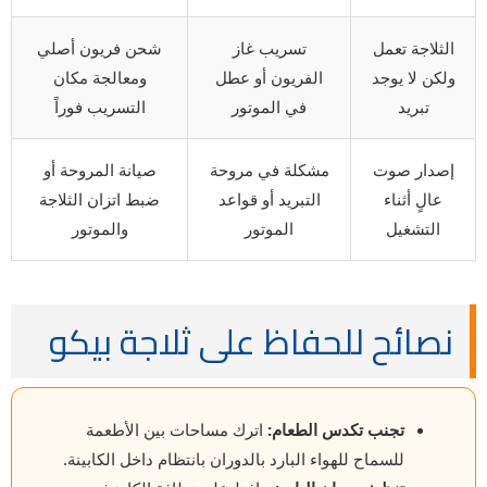
الثلاجة تعمل
تسريب غاز
شحن فريون أصلي
ولكن لا يوجد
الفريون أو عطل
ومعالجة مكان
تبريد
في الموتور
التسريب فوراً
إصدار صوت
مشكلة في مروحة
صيانة المروحة أو
عالٍ أثناء
التبريد أو قواعد
ضبط اتزان الثلاجة
التشغيل
الموتور
والموتور
نصائح للحفاظ على ثلاجة بيكو
تجنب تكدس الطعام:
اترك مساحات بين الأطعمة
للسماح للهواء البارد بالدوران بانتظام داخل الكابينة.