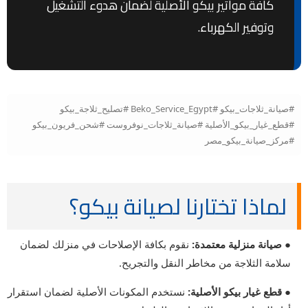
كافة مواتير بيكو الأصلية لضمان هدوء التشغيل
وتوفير الكهرباء.
#صيانة_ثلاجات_بيكو #Beko_Service_Egypt #تصليح_ثلاجة_بيكو
#قطع_غيار_بيكو_الأصلية #صيانة_ثلاجات_نوفروست #شحن_فريون_بيكو
#مركز_صيانة_بيكو_مصر
لماذا تختارنا لصيانة بيكو؟
● صيانة منزلية معتمدة:
نقوم بكافة الإصلاحات في منزلك لضمان
سلامة الثلاجة من مخاطر النقل والتجريح.
● قطع غيار بيكو الأصلية:
نستخدم المكونات الأصلية لضمان استقرار