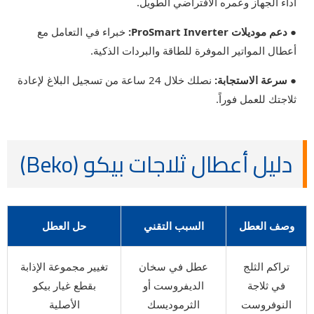
أداء الجهاز وعمره الافتراضي الطويل.
● دعم موديلات ProSmart Inverter:
خبراء في التعامل مع
أعطال المواتير الموفرة للطاقة والبردات الذكية.
● سرعة الاستجابة:
نصلك خلال 24 ساعة من تسجيل البلاغ لإعادة
ثلاجتك للعمل فوراً.
دليل أعطال ثلاجات بيكو (Beko)
وصف العطل
السبب التقني
حل العطل
تراكم الثلج
عطل في سخان
تغيير مجموعة الإذابة
في ثلاجة
الديفروست أو
بقطع غيار بيكو
النوفروست
الثرموديسك
الأصلية